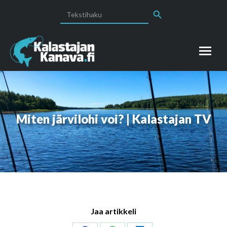
Search Button
Search
for:
Miten järvilohi voi? | Kalastajan TV
Jaa artikkeli