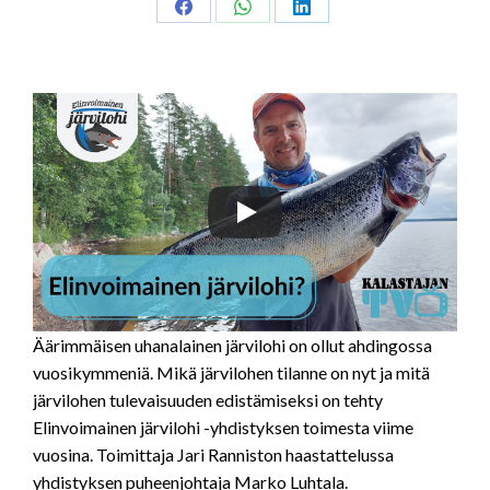
Share
Share
Share
on
on
on
Facebook
WhatsApp
LinkedIn
Äärimmäisen uhanalainen järvilohi on ollut ahdingossa
vuosikymmeniä. Mikä järvilohen tilanne on nyt ja mitä
järvilohen tulevaisuuden edistämiseksi on tehty
Elinvoimainen järvilohi -yhdistyksen toimesta viime
vuosina. Toimittaja Jari Ranniston haastattelussa
yhdistyksen puheenjohtaja Marko Luhtala.