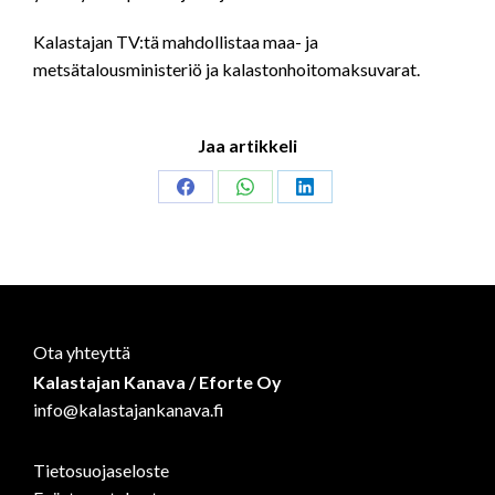
Kalastajan TV:tä mahdollistaa maa- ja
metsätalousministeriö ja kalastonhoitomaksuvarat.
Jaa artikkeli
Share
Share
Share
on
on
on
Facebook
WhatsApp
LinkedIn
Ota yhteyttä
Kalastajan Kanava / Eforte Oy
info@kalastajankanava.fi
Tietosuojaseloste