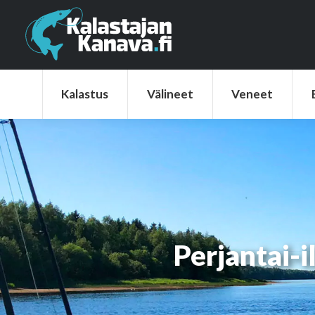
Kalastus
Välineet
Veneet
Elek
Kalastus
Välineet
Veneet
Perjantai-i