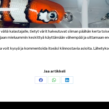
i väliä kalastajalle, tietyt värit hakeutuvat siiman päähän kerta to
in” sijaan mieluummin keskittyä käyttämään vähempää ja uittamaan 
sa voit kysyä ja kommentoida itseäsi kiinnostavia asioita. Lähetyks
Jaa artikkeli
Share
Share
Share
on
on
on
Facebook
WhatsApp
LinkedIn