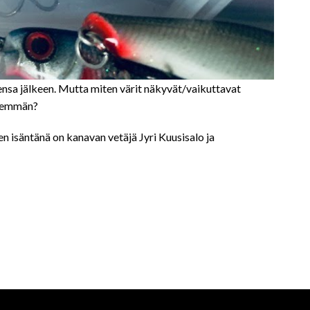
isensa jälkeen. Mutta miten värit näkyvät/vaikuttavat
enemmän?
en isäntänä on kanavan vetäjä Jyri Kuusisalo ja