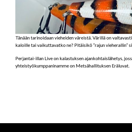
Tänään tarinoidaan vieheiden väreistä. Värillä on valtavast
kaloille tai vaikuttavatko ne? Pitäisikö “rajun vieherall
Perjantai-illan Live on kalastuksen ajankohtaislähetys, jos
yhteistyökumppaninamme on Metsähallituksen Eräluvat.