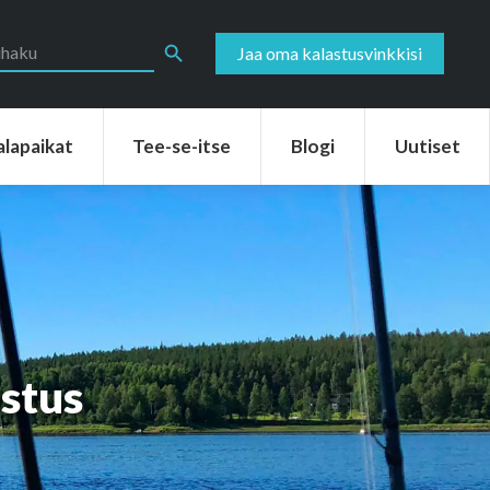
aikat
Tee-se-itse
Blogi
Uutiset
Search Button
Jaa oma kalastusvinkkisi
alapaikat
Tee-se-itse
Blogi
Uutiset
astus