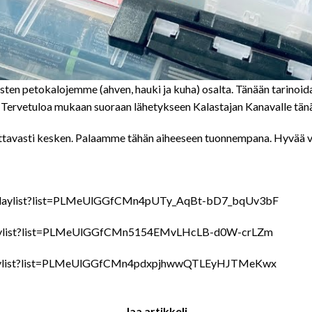
ten petokalojemme (ahven, hauki ja kuha) osalta. Tänään tarinoidaan
 Tervetuloa mukaan suoraan lähetykseen Kalastajan Kanavalle tänää
tettavasti kesken. Palaamme tähän aiheeseen tuonnempana. Hyvää vi
com/playlist?list=PLMeUlGGfCMn4pUTy_AqBt-bD7_bqUv3bF
om/playlist?list=PLMeUlGGfCMn5154EMvLHcLB-d0W-crLZm
om/playlist?list=PLMeUlGGfCMn4pdxpjhwwQTLEyHJTMeKwx
Jaa artikkeli