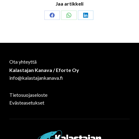
Jaa artikkeli
Share
Share
Share
on
on
on
Facebook
WhatsApp
LinkedIn
Ota yhteyttä
Kalastajan Kanava / Eforte Oy
info@kalastajankanava.fi
Tietosuojaseloste
Evästeasetukset