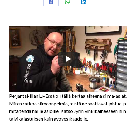
Share
Share
Share
on
on
on
Facebook
WhatsApp
LinkedIn
Perjantai-illan LivEssä oli tällä kertaa aiheena siima-asiat.
Miten ratkoa siimaongelmia, mistä ne saattavat johtua ja
mitä tehdä näille asioille. Katso Jyrin vinkit aiheeseen niin
talvikalastuksen kuin avovesikaudelle.