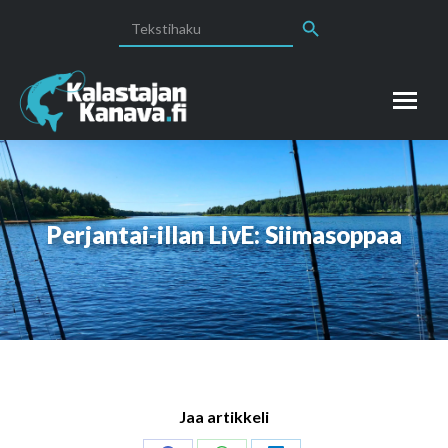
Search Button
Search
for:
Perjantai-illan LivE: Siimasoppaa
Jaa artikkeli