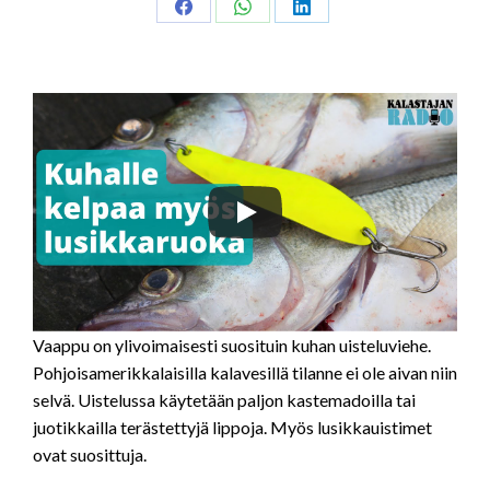
Share
Share
Share
on
on
on
Facebook
WhatsApp
LinkedIn
Vaappu on ylivoimaisesti suosituin kuhan uisteluviehe.
Pohjoisamerikkalaisilla kalavesillä tilanne ei ole aivan niin
selvä. Uistelussa käytetään paljon kastemadoilla tai
juotikkailla terästettyjä lippoja. Myös lusikkauistimet
ovat suosittuja.