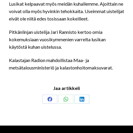
Lusikat kelpaavat myös meidän kuhallemme. Ajoittain ne
voivat olla myös hyvinkin tehokkaita. Useimmat uistelijat
eivät ole niitä edes tosissaan kokeilleet.
Pitkänlinjan uistelija Jari Rannisto kertoo omia
kokemuksiaan vuosikymmenien varrelta lusikan
käytöstä kuhan uistelussa.
Kalastajan Radion mahdollistaa Maa- ja
metsätalousministeriö ja kalastonhoitomaksuvarat.
Jaa artikkeli
Share
Share
Share
on
on
on
Facebook
WhatsApp
LinkedIn