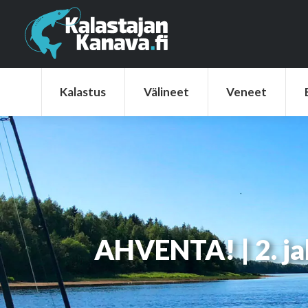
Kalastus
Välineet
Veneet
Elek
Kalastus
Välineet
Veneet
AHVENTA! | 2. ja