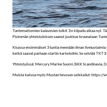
Tuntemattomien kalavesien tulkit 3:n kilpailu alkaa nyt. Tä
Pisimmän yhteistuloksen saanut joukkue kruunataan Tunte
Kisassa ensimmäiset 3 tuntia mennään ilman liveluotaimia j
ketkä saavat parhaan startin karkeloihin. Se selviää TKT3:
Yhteistyössä: Mercury Marine Suomi, BKK Scandinavia, Da
Muista katsoa myös Mustan hevosen seikkailut: https