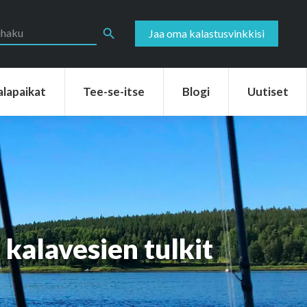
aikat
Tee-se-itse
Blogi
Uutiset
Search Button
Jaa oma kalastusvinkkisi
alapaikat
Tee-se-itse
Blogi
Uutiset
kalavesien tulkit