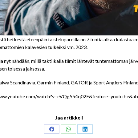
stä hetkestä eteenpäin taistelupareilla on 7 tuntia aikaa kalastaa 
mattomien kalavesien tulkeiksi vm. 2023.
a nyt nähdään, millä taktiikalla tiimit lähtevät tuntemattoman jä
sen toisessa jaksossa.
iwa Scandinavia, Garmin Finland, GATOR ja Sport Anglers Finlan
://www.youtube.com/watch?v=eVQg554q02E&feature=youtu.be&ab
Jaa artikkeli
Share
Share
Share