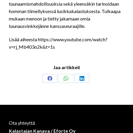
tuunaamismahdollisuuksia sekä yleensäkin tarinoidaan
homman tiimellyksessä lusikkakalastuksesta. Tulkaapa
mukaan menoon ja tietty jakamaan omia
tuunausvinkkejänne kanssaseuraajille.
Lisää aiheesta https://www.youtube.com/watch?
v=rj_Mb403o2k&t=1s
Jaa artikkeli
Share
Share
Share
on
on
on
Facebook
WhatsApp
LinkedIn
Ota yhteyttä
Kalastajan Kanava / Eforte Oy