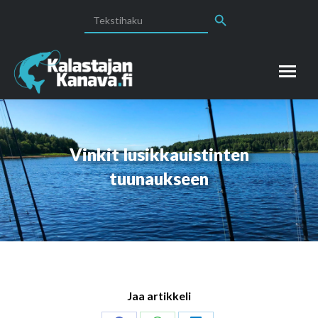
Search Button
Search
for:
Vinkit lusikkauistinten
tuunaukseen
Jaa artikkeli