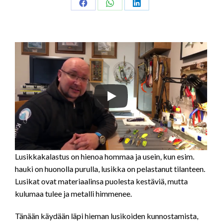
Share
Share
Share
on
on
on
Facebook
WhatsApp
LinkedIn
Lusikkakalastus on hienoa hommaa ja usein, kun esim.
hauki on huonolla purulla, lusikka on pelastanut tilanteen.
Lusikat ovat materiaalinsa puolesta kestäviä, mutta
kulumaa tulee ja metalli himmenee.
Tänään käydään läpi hieman lusikoiden kunnostamista,