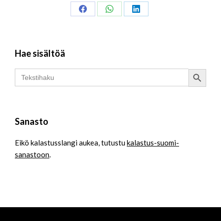
Share
Share
Share
on
on
on
Facebook
WhatsApp
LinkedIn
Hae sisältöä
Search Button
Search
for:
Sanasto
Eikö kalastusslangi aukea, tutustu
kalastus-suomi-
sanastoon
.