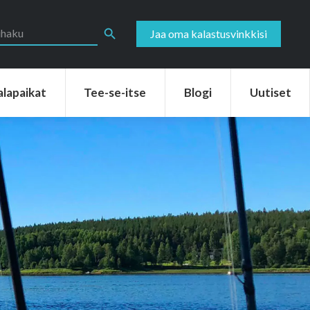
aikat
Tee-se-itse
Blogi
Uutiset
Search Button
Jaa oma kalastusvinkkisi
alapaikat
Tee-se-itse
Blogi
Uutiset