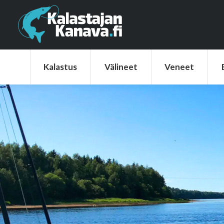
Kalastus
Välineet
Veneet
Elek
Kalastus
Välineet
Veneet