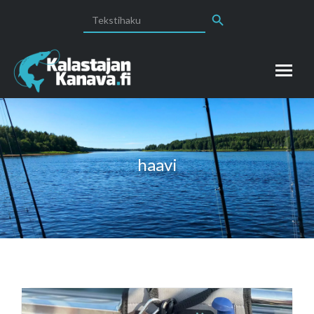
Search Button
Search
for:
haavi