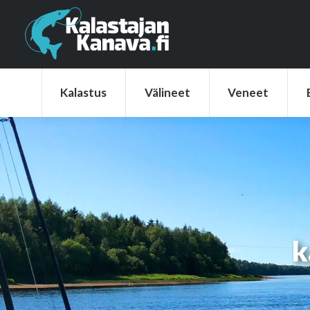
Kalastus
Välineet
Veneet
Elek
Kalastus
Välineet
Veneet
k