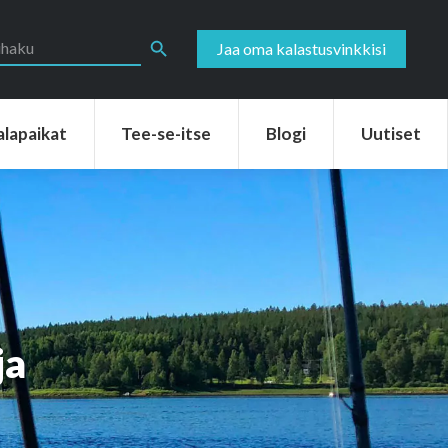
aikat
Tee-se-itse
Blogi
Uutiset
Search Button
Jaa oma kalastusvinkkisi
alapaikat
Tee-se-itse
Blogi
Uutiset
ja