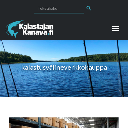
Search Button
Search
for:
kalastusvälineverkkokauppa