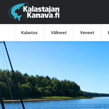
Kalastus
Välineet
Veneet
Elek
Kalastus
Välineet
Veneet