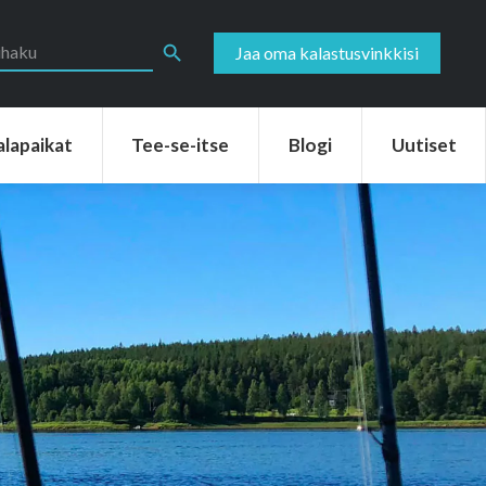
aikat
Tee-se-itse
Blogi
Uutiset
Search Button
Jaa oma kalastusvinkkisi
alapaikat
Tee-se-itse
Blogi
Uutiset