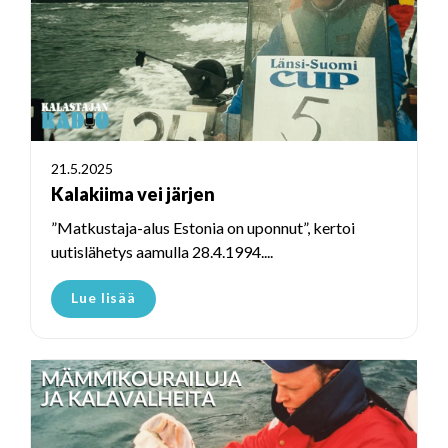
21.5.2025
Kalakiima vei järjen
”Matkustaja-alus Estonia on uponnut”, kertoi
uutislähetys aamulla 28.4.1994....
Lue lisää