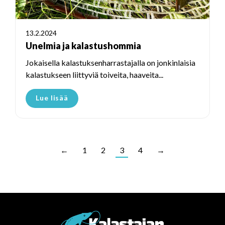
13.2.2024
Unelmia ja kalastushommia
Jokaisella kalastuksenharrastajalla on jonkinlaisia
kalastukseen liittyviä toiveita, haaveita...
Lue lisää
←
1
2
3
4
→