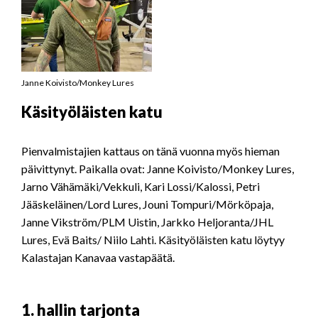
Janne Koivisto/Monkey Lures
Käsityöläisten katu
Pienvalmistajien kattaus on tänä vuonna myös hieman
päivittynyt. Paikalla ovat: Janne Koivisto/Monkey Lures,
Jarno Vähämäki/Vekkuli, Kari Lossi/Kalossi, Petri
Jääskeläinen/Lord Lures, Jouni Tompuri/Mörköpaja,
Janne Vikström/PLM Uistin, Jarkko Heljoranta/JHL
Lures, Evä Baits/ Niilo Lahti. Käsityöläisten katu löytyy
Kalastajan Kanavaa vastapäätä.
1. hallin tarjonta