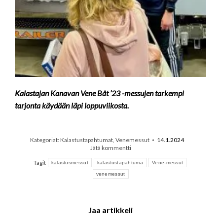
Kalastajan Kanavan Vene Båt ’23 -messujen tarkempi
tarjonta käydään läpi loppuviikosta.
Kategoriat:
Kalastustapahtumat
,
Venemessut
14.1.2024
Jätä kommentti
Tagit
kalastusmessut
kalastustapahtuma
Vene-messut
venemessut
Jaa artikkeli