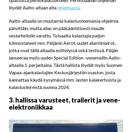
opastusta perhokalastukseen. Perhobaanan ohjelman
löydät Aalto-altaan alta
ohjelmasta
.
Aalto-altaalla on muutamia kalastusteemaisia ohjelmia
päivittäin, mutta allas on pääsääntöisesti muulle
vesiurheilulle varattu. Toisaalta kalastajia paljon
kiinnostaneet mm. Päijänin Aerot, uudet alumiiniairot,
jotka ovat tällä altaalla esittelyssä sekä testissä. Päijän
lanseeraa myös uuden Special Edition -venemallin Aalto-
altaalla 1. perjantaina. Tästä hallista löydät myös Suomen
Vapaa-ajankalastajien Keskusjärjestön osaston, josta
kannattaa käydä kysymässä mm. lasten kalakerhoista ja
kalastusleireistä vuonna 2024.
3. hallissa varusteet, trailerit ja vene-
elektroniikkaa