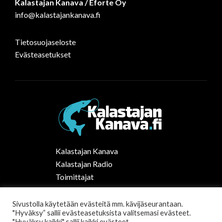
Kalastajan Kanava / Eforte Oy
info@kalastajankanava.fi
Tietosuojaseloste
Evästeasetukset
Kalastajan Kanava
Kalastajan Radio
Toimittajat
Kalaruoka
Vapaa-ajan kalastus Suomessa
Sivustolla käytetään evästeitä mm. kävijäseurantaan.
"Hyväksy” sallii evästeasetuksista valitsemasi evästeet.
Tilaa uutiskirje
"Hyväksy kaikki" sallii kaikki evästeet.