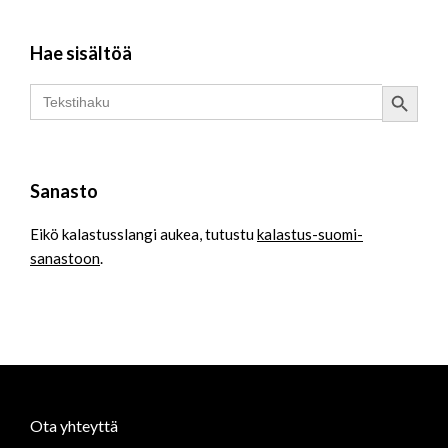
Hae sisältöä
Search Button
Search
for:
Sanasto
Eikö kalastusslangi aukea, tutustu
kalastus-suomi-
sanastoon
.
Ota yhteyttä