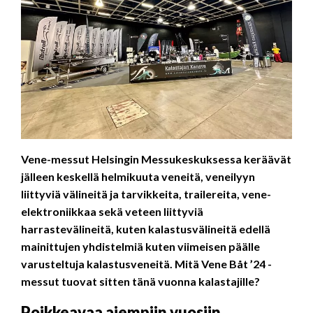
Vene-messut Helsingin Messukeskuksessa keräävät
jälleen keskellä helmikuuta veneitä, veneilyyn
liittyviä välineitä ja tarvikkeita, trailereita, vene-
elektroniikkaa sekä veteen liittyviä
harrastevälineitä, kuten kalastusvälineitä edellä
mainittujen yhdistelmiä kuten viimeisen päälle
varusteltuja kalastusveneitä. Mitä Vene Båt ’24 -
messut tuovat sitten tänä vuonna kalastajille?
Poikkeavaa aiempiin vuosiin