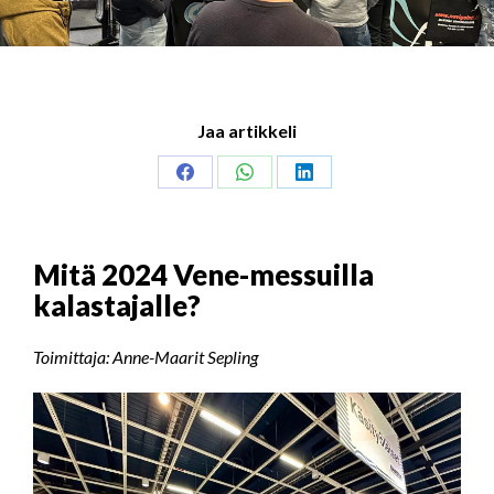
Jaa artikkeli
Share
Share
Share
on
on
on
Facebook
WhatsApp
LinkedIn
Mitä 2024 Vene-messuilla
kalastajalle?
Toimittaja: Anne-Maarit Sepling