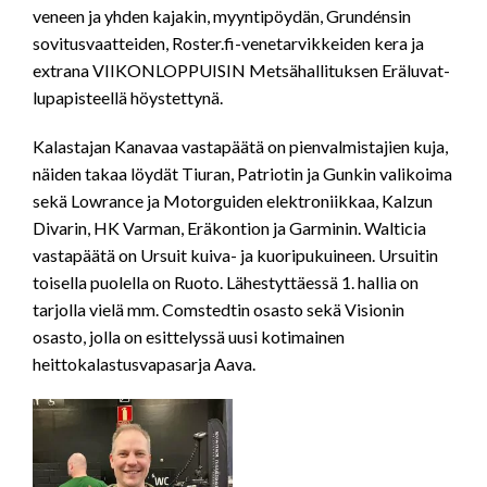
veneen ja yhden kajakin, myyntipöydän, Grundénsin
sovitusvaatteiden, Roster.fi-venetarvikkeiden kera ja
extrana VIIKONLOPPUISIN Metsähallituksen Eräluvat-
lupapisteellä höystettynä.
Kalastajan Kanavaa vastapäätä on pienvalmistajien kuja,
näiden takaa löydät Tiuran, Patriotin ja Gunkin valikoima
sekä Lowrance ja Motorguiden elektroniikkaa, Kalzun
Divarin, HK Varman, Eräkontion ja Garminin. Walticia
vastapäätä on Ursuit kuiva- ja kuoripukuineen. Ursuitin
toisella puolella on Ruoto. Lähestyttäessä 1. hallia on
tarjolla vielä mm. Comstedtin osasto sekä Visionin
osasto, jolla on esittelyssä uusi kotimainen
heittokalastusvapasarja Aava.