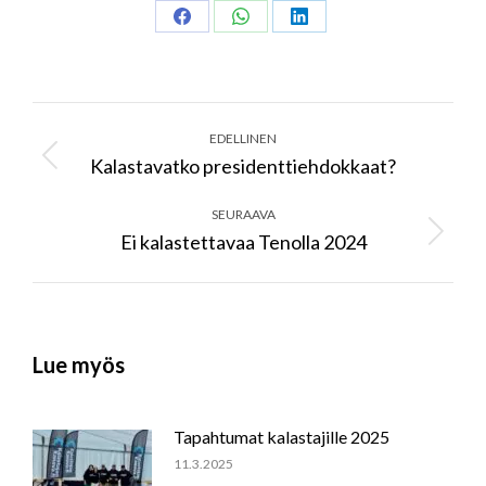
Share
Share
Share
on
on
on
Facebook
WhatsApp
LinkedIn
Post
navigation
EDELLINEN
Kalastavatko presidenttiehdokkaat?
Previous
post:
SEURAAVA
Ei kalastettavaa Tenolla 2024
Next
post:
Lue myös
Tapahtumat kalastajille 2025
11.3.2025